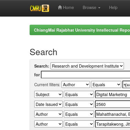
Home
Browse
Help
Skip
navigation
ChiangMai Rajabhat University Intellectual Repo
Search
Search:
for
Current filters: