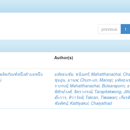
previous
1
Author(s)
ผลิตภัณฑ์หนึ่งตำบลหนึ่ง
มหัทธนชัย, ชนินทร์
;
Mahatthanachai, Ch
่
ชุ่มอุ่น, มานพ
;
Chum-un, Manop
;
มหัทธนชั
ราภรณ์
;
Mahatthanachai, Butsaraporn
;
ธ
พิทักษ์วงศ์, จิตราภรณ์
;
Tarapitakwong, Jit
ต๊ะการ, ทิวาวัลย์
;
Takran, Tiwawan
;
เกียรต
ชัยทัศน์
;
Kiattiyakul, Chaiyathad