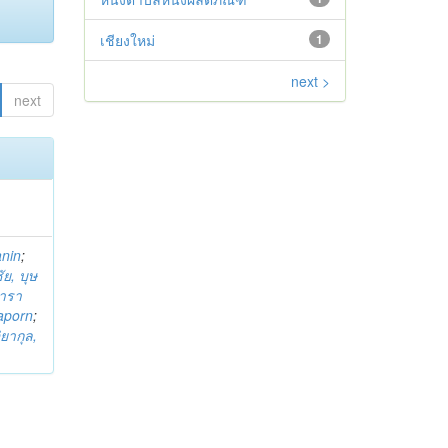
เชียงใหม่
1
next >
next
anin
;
ย, บุษ
ารา
taporn
;
ิยากุล,