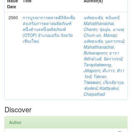
Issue
Title
Author(s)
Date
2560
การบูรณาการตลาดดิจิทัลเพื่อ
มหัทธนชัย, ชนินทร์
;
ส่งเสริมการตลาดผลิตภัณฑ์
Mahatthanachai,
หนึ่งตำบลหนึ่งผลิตภัณฑ์
Chanin
;
ชุ่มอุ่น, มานพ
;
(OTOP) อำเภอแม่ริม จังหวัด
Chum-un, Manop
;
เชียงใหม่
มหัทธนชัย, บุษราภรณ์
;
Mahatthanachai,
Butsaraporn
;
ธารา
พิทักษ์วงศ์, จิตราภรณ์
;
Tarapitakwong,
Jittaporn
;
ต๊ะการ, ทิวา
วัลย์
;
Takran,
Tiwawan
;
เกียรติยากุล,
ชัยทัศน์
;
Kiattiyakul,
Chaiyathad
Discover
Author