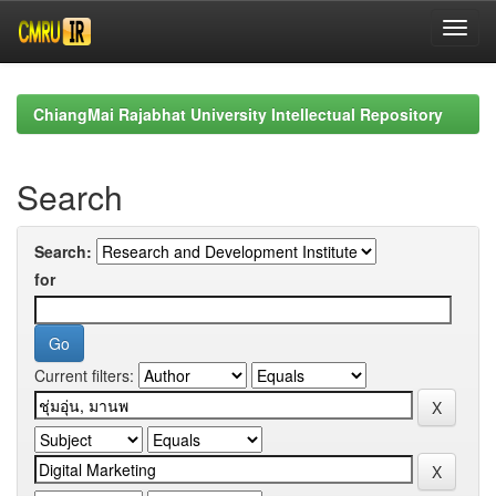
Skip
navigation
ChiangMai Rajabhat University Intellectual Repository
Search
Search:
for
Current filters: