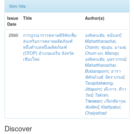
Item hits:
Issue
Title
Author(s)
Date
2560
การบูรณาการตลาดดิจิทัลเพื่อ
มหัทธนชัย, ชนินทร์
;
ส่งเสริมการตลาดผลิตภัณฑ์
Mahatthanachai,
หนึ่งตำบลหนึ่งผลิตภัณฑ์
Chanin
;
ชุ่มอุ่น, มานพ
;
(OTOP) อำเภอแม่ริม จังหวัด
Chum-un, Manop
;
เชียงใหม่
มหัทธนชัย, บุษราภรณ์
;
Mahatthanachai,
Butsaraporn
;
ธารา
พิทักษ์วงศ์, จิตราภรณ์
;
Tarapitakwong,
Jittaporn
;
ต๊ะการ, ทิวา
วัลย์
;
Takran,
Tiwawan
;
เกียรติยากุล,
ชัยทัศน์
;
Kiattiyakul,
Chaiyathad
Discover