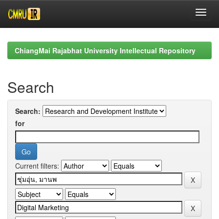
Skip
navigation
ChiangMai Rajabhat University Intellectual Repository
Search
Search:
for
Current filters: