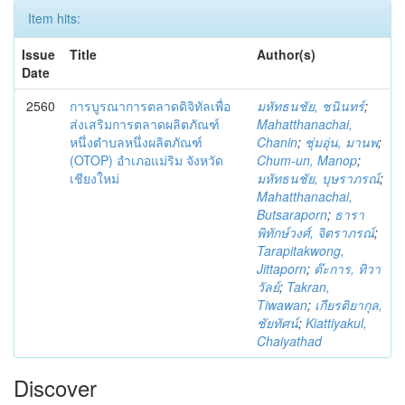
Item hits:
Issue
Title
Author(s)
Date
2560
การบูรณาการตลาดดิจิทัลเพื่อ
มหัทธนชัย, ชนินทร์
;
ส่งเสริมการตลาดผลิตภัณฑ์
Mahatthanachai,
หนึ่งตำบลหนึ่งผลิตภัณฑ์
Chanin
;
ชุ่มอุ่น, มานพ
;
(OTOP) อำเภอแม่ริม จังหวัด
Chum-un, Manop
;
เชียงใหม่
มหัทธนชัย, บุษราภรณ์
;
Mahatthanachai,
Butsaraporn
;
ธารา
พิทักษ์วงศ์, จิตราภรณ์
;
Tarapitakwong,
Jittaporn
;
ต๊ะการ, ทิวา
วัลย์
;
Takran,
Tiwawan
;
เกียรติยากุล,
ชัยทัศน์
;
Kiattiyakul,
Chaiyathad
Discover