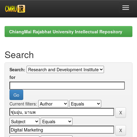
Skip
navigation
ChiangMai Rajabhat University Intellectual Repository
Search
Search:
for
Current filters: