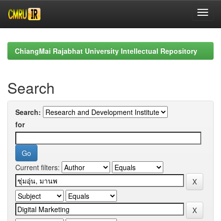
Skip
navigation
ChiangMai Rajabhat University Intellectual Repository
Search
Search:
for
Current filters: