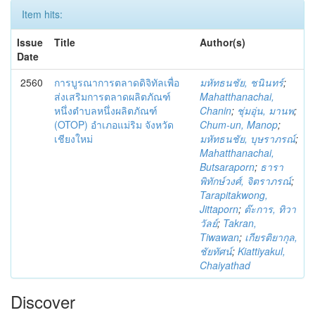
Item hits:
Issue
Title
Author(s)
Date
2560
การบูรณาการตลาดดิจิทัลเพื่อ
มหัทธนชัย, ชนินทร์
;
ส่งเสริมการตลาดผลิตภัณฑ์
Mahatthanachai,
หนึ่งตำบลหนึ่งผลิตภัณฑ์
Chanin
;
ชุ่มอุ่น, มานพ
;
(OTOP) อำเภอแม่ริม จังหวัด
Chum-un, Manop
;
เชียงใหม่
มหัทธนชัย, บุษราภรณ์
;
Mahatthanachai,
Butsaraporn
;
ธารา
พิทักษ์วงศ์, จิตราภรณ์
;
Tarapitakwong,
Jittaporn
;
ต๊ะการ, ทิวา
วัลย์
;
Takran,
Tiwawan
;
เกียรติยากุล,
ชัยทัศน์
;
Kiattiyakul,
Chaiyathad
Discover