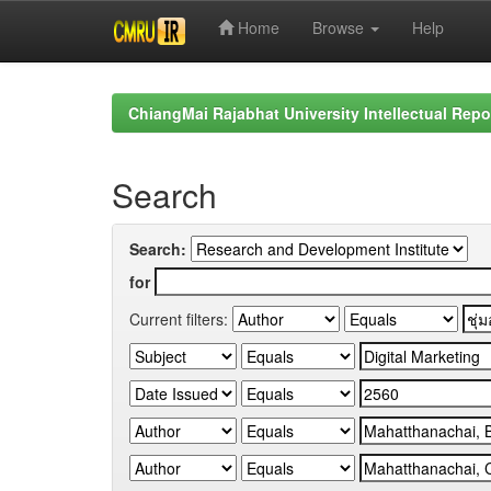
Home
Browse
Help
Skip
navigation
ChiangMai Rajabhat University Intellectual Repo
Search
Search:
for
Current filters: