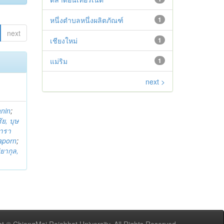
หนึ่งตำบลหนึ่งผลิตภัณฑ์
1
next
เชียงใหม่
1
แม่ริม
1
next >
anin
;
ย, บุษ
ารา
taporn
;
ิยากุล,