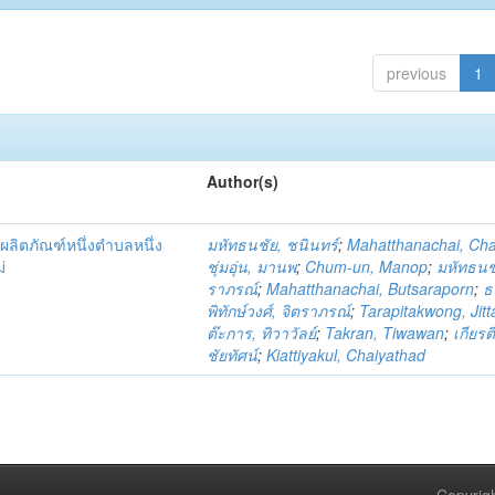
previous
1
Author(s)
ผลิตภัณฑ์หนึ่งตำบลหนึ่ง
มหัทธนชัย, ชนินทร์
;
Mahatthanachai, Ch
่
ชุ่มอุ่น, มานพ
;
Chum-un, Manop
;
มหัทธนชั
ราภรณ์
;
Mahatthanachai, Butsaraporn
;
ธ
พิทักษ์วงศ์, จิตราภรณ์
;
Tarapitakwong, Jit
ต๊ะการ, ทิวาวัลย์
;
Takran, Tiwawan
;
เกียรต
ชัยทัศน์
;
Kiattiyakul, Chaiyathad