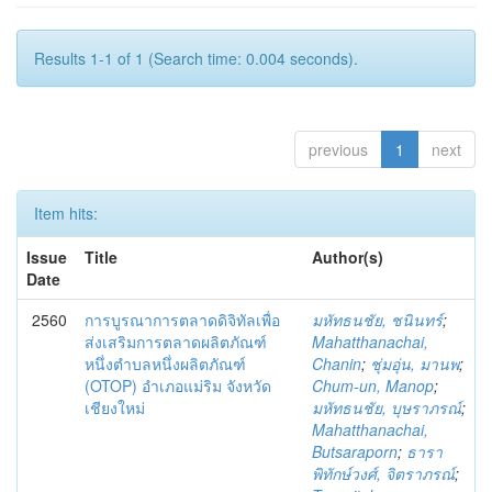
Results 1-1 of 1 (Search time: 0.004 seconds).
previous
1
next
Item hits:
Issue
Title
Author(s)
Date
2560
การบูรณาการตลาดดิจิทัลเพื่อ
มหัทธนชัย, ชนินทร์
;
ส่งเสริมการตลาดผลิตภัณฑ์
Mahatthanachai,
หนึ่งตำบลหนึ่งผลิตภัณฑ์
Chanin
;
ชุ่มอุ่น, มานพ
;
(OTOP) อำเภอแม่ริม จังหวัด
Chum-un, Manop
;
เชียงใหม่
มหัทธนชัย, บุษราภรณ์
;
Mahatthanachai,
Butsaraporn
;
ธารา
พิทักษ์วงศ์, จิตราภรณ์
;