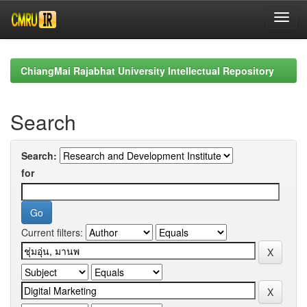
Skip
navigation
ChiangMai Rajabhat University Intellectual Repository
Search
Search:
for
Current filters: