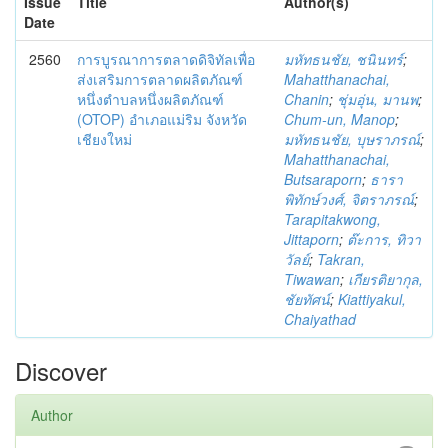
Issue
Title
Author(s)
Date
2560
การบูรณาการตลาดดิจิทัลเพื่อ
มหัทธนชัย, ชนินทร์
;
ส่งเสริมการตลาดผลิตภัณฑ์
Mahatthanachai,
หนึ่งตำบลหนึ่งผลิตภัณฑ์
Chanin
;
ชุ่มอุ่น, มานพ
;
(OTOP) อำเภอแม่ริม จังหวัด
Chum-un, Manop
;
เชียงใหม่
มหัทธนชัย, บุษราภรณ์
;
Mahatthanachai,
Butsaraporn
;
ธารา
พิทักษ์วงศ์, จิตราภรณ์
;
Tarapitakwong,
Jittaporn
;
ต๊ะการ, ทิวา
วัลย์
;
Takran,
Tiwawan
;
เกียรติยากุล,
ชัยทัศน์
;
Kiattiyakul,
Chaiyathad
Discover
Author