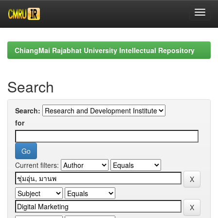
Skip
navigation
ChiangMai Rajabhat University Intellectual Repository
Search
Search:
for
Current filters: