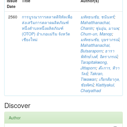
Issue
Title
Author(s)
Date
2560
การบูรณาการตลาดดิจิทัลเพื่อ
มหัทธนชัย, ชนินทร์
;
ส่งเสริมการตลาดผลิตภัณฑ์
Mahatthanachai,
หนึ่งตำบลหนึ่งผลิตภัณฑ์
Chanin
;
ชุ่มอุ่น, มานพ
;
(OTOP) อำเภอแม่ริม จังหวัด
Chum-un, Manop
;
เชียงใหม่
มหัทธนชัย, บุษราภรณ์
;
Mahatthanachai,
Butsaraporn
;
ธารา
พิทักษ์วงศ์, จิตราภรณ์
;
Tarapitakwong,
Jittaporn
;
ต๊ะการ, ทิวา
วัลย์
;
Takran,
Tiwawan
;
เกียรติยากุล,
ชัยทัศน์
;
Kiattiyakul,
Chaiyathad
Discover
Author