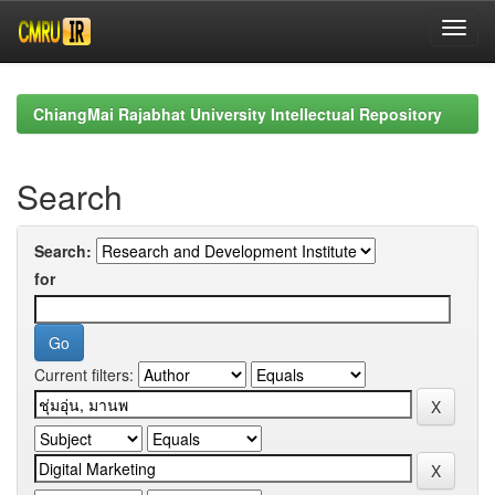
Skip
navigation
ChiangMai Rajabhat University Intellectual Repository
Search
Search:
for
Current filters: