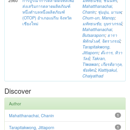
2560
การบูรณาการตลาดดิจิทัลเพื่อ
มหัทธนชัย, ชนินทร์
;
ส่งเสริมการตลาดผลิตภัณฑ์
Mahatthanachai,
หนึ่งตำบลหนึ่งผลิตภัณฑ์
Chanin
;
ชุ่มอุ่น, มานพ
;
(OTOP) อำเภอแม่ริม จังหวัด
Chum-un, Manop
;
เชียงใหม่
มหัทธนชัย, บุษราภรณ์
;
Mahatthanachai,
Butsaraporn
;
ธารา
พิทักษ์วงศ์, จิตราภรณ์
;
Tarapitakwong,
Jittaporn
;
ต๊ะการ, ทิวา
วัลย์
;
Takran,
Tiwawan
;
เกียรติยากุล,
ชัยทัศน์
;
Kiattiyakul,
Chaiyathad
Discover
Author
Mahatthanachai, Chanin
1
Tarapitakwong, Jittaporn
1