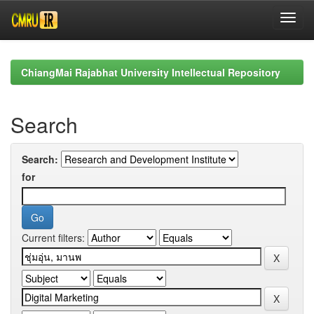
Skip
navigation
ChiangMai Rajabhat University Intellectual Repository
Search
Search:
for
Current filters: