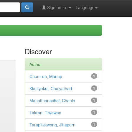
Sign on to:
Language
Discover
Author
Chum-un, Manop
1
Kiattiyakul, Chaiyathad
1
Mahatthanachai, Chanin
1
Takran, Tiwawan
1
Tarapitakwong, Jittaporn
1