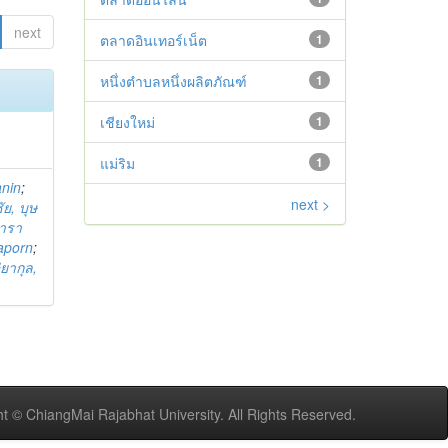
next
ตลาดอินเทอร์เน็ต
1
หนึ่งตำบลหนึ่งผลิตภัณฑ์
1
เชียงใหม่
1
แม่ริม
1
anin
;
next >
ย, บุษ
ารา
taporn
;
ิยากุล,
t © ChiangMai Rajabhat University. All Rights Reserved.