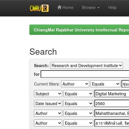
Home
Browse
Help
Skip
navigation
ChiangMai Rajabhat University Intellectual Repo
Search
Search:
for
Current filters: