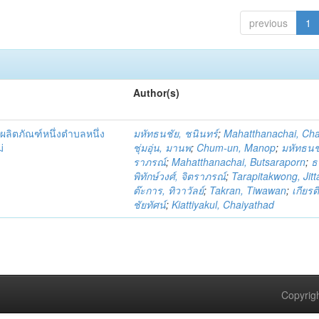
previous
1
Author(s)
ผลิตภัณฑ์หนึ่งตำบลหนึ่ง
มหัทธนชัย, ชนินทร์
;
Mahatthanachai, Ch
่
ชุ่มอุ่น, มานพ
;
Chum-un, Manop
;
มหัทธนชั
ราภรณ์
;
Mahatthanachai, Butsaraporn
;
ธ
พิทักษ์วงศ์, จิตราภรณ์
;
Tarapitakwong, Jit
ต๊ะการ, ทิวาวัลย์
;
Takran, Tiwawan
;
เกียรต
ชัยทัศน์
;
Kiattiyakul, Chaiyathad
Copyrigh