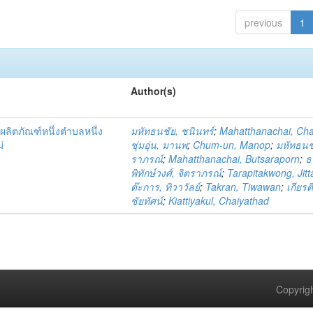
previous
1
Author(s)
ผลิตภัณฑ์หนึ่งตำบลหนึ่ง
มหัทธนชัย, ชนินทร์
;
Mahatthanachai, Ch
่
ชุ่มอุ่น, มานพ
;
Chum-un, Manop
;
มหัทธนชั
ราภรณ์
;
Mahatthanachai, Butsaraporn
;
ธ
พิทักษ์วงศ์, จิตราภรณ์
;
Tarapitakwong, Jit
ต๊ะการ, ทิวาวัลย์
;
Takran, Tiwawan
;
เกียรต
ชัยทัศน์
;
Kiattiyakul, Chaiyathad
Copyrigh