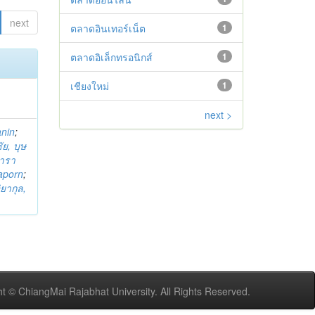
next
ตลาดอินเทอร์เน็ต
1
ตลาดอิเล็กทรอนิกส์
1
เชียงใหม่
1
next >
anin
;
ย, บุษ
ารา
taporn
;
ิยากุล,
t © ChiangMai Rajabhat University. All Rights Reserved.