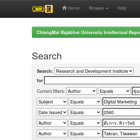
Home
Browse
Help
Skip
navigation
ChiangMai Rajabhat University Intellectual Repo
Search
Search:
for
Current filters: