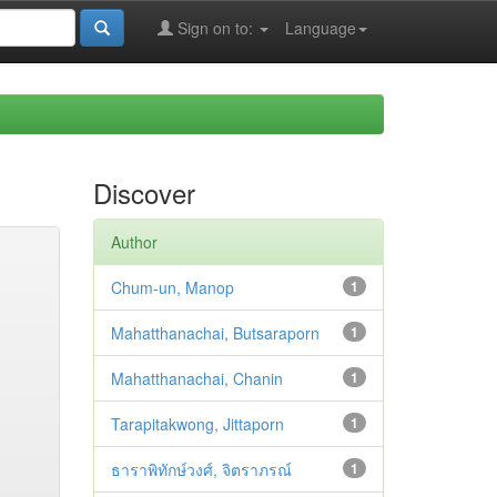
Sign on to:
Language
Discover
Author
Chum-un, Manop
1
Mahatthanachai, Butsaraporn
1
Mahatthanachai, Chanin
1
Tarapitakwong, Jittaporn
1
ธาราพิทักษ์วงศ์, จิตราภรณ์
1