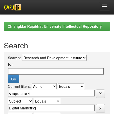
Skip
navigation
ChiangMai Rajabhat University Intellectual Repository
Search
Search:
for
Current filters: