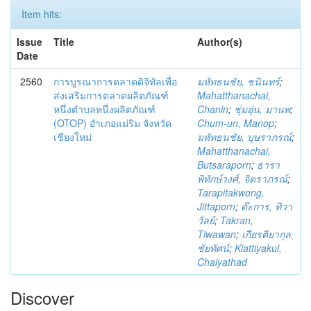
Item hits:
Issue
Title
Author(s)
Date
2560
การบูรณาการตลาดดิจิทัลเพื่อ
มหัทธนชัย, ชนินทร์
;
ส่งเสริมการตลาดผลิตภัณฑ์
Mahatthanachai,
หนึ่งตำบลหนึ่งผลิตภัณฑ์
Chanin
;
ชุ่มอุ่น, มานพ
;
(OTOP) อำเภอแม่ริม จังหวัด
Chum-un, Manop
;
เชียงใหม่
มหัทธนชัย, บุษราภรณ์
;
Mahatthanachai,
Butsaraporn
;
ธารา
พิทักษ์วงศ์, จิตราภรณ์
;
Tarapitakwong,
Jittaporn
;
ต๊ะการ, ทิวา
วัลย์
;
Takran,
Tiwawan
;
เกียรติยากุล,
ชัยทัศน์
;
Kiattiyakul,
Chaiyathad
Discover