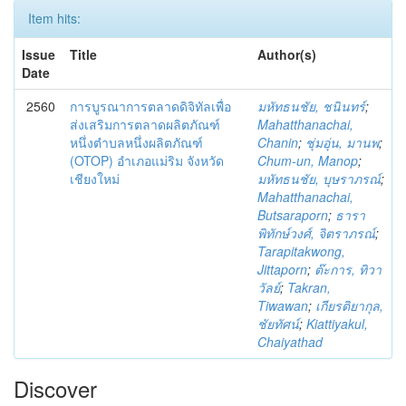
Item hits:
Issue
Title
Author(s)
Date
2560
การบูรณาการตลาดดิจิทัลเพื่อ
มหัทธนชัย, ชนินทร์
;
ส่งเสริมการตลาดผลิตภัณฑ์
Mahatthanachai,
หนึ่งตำบลหนึ่งผลิตภัณฑ์
Chanin
;
ชุ่มอุ่น, มานพ
;
(OTOP) อำเภอแม่ริม จังหวัด
Chum-un, Manop
;
เชียงใหม่
มหัทธนชัย, บุษราภรณ์
;
Mahatthanachai,
Butsaraporn
;
ธารา
พิทักษ์วงศ์, จิตราภรณ์
;
Tarapitakwong,
Jittaporn
;
ต๊ะการ, ทิวา
วัลย์
;
Takran,
Tiwawan
;
เกียรติยากุล,
ชัยทัศน์
;
Kiattiyakul,
Chaiyathad
Discover