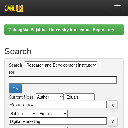
Skip
navigation
ChiangMai Rajabhat University Intellectual Repository
Search
Search:
for
Current filters: