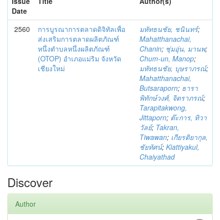
Issue
Title
Author(s)
Date
2560
การบูรณาการตลาดดิจิทัลเพื่อ
มหัทธนชัย, ชนินทร์
;
ส่งเสริมการตลาดผลิตภัณฑ์
Mahatthanachai,
หนึ่งตำบลหนึ่งผลิตภัณฑ์
Chanin
;
ชุ่มอุ่น, มานพ
;
(OTOP) อำเภอแม่ริม จังหวัด
Chum-un, Manop
;
เชียงใหม่
มหัทธนชัย, บุษราภรณ์
;
Mahatthanachai,
Butsaraporn
;
ธารา
พิทักษ์วงศ์, จิตราภรณ์
;
Tarapitakwong,
Jittaporn
;
ต๊ะการ, ทิวา
วัลย์
;
Takran,
Tiwawan
;
เกียรติยากุล,
ชัยทัศน์
;
Kiattiyakul,
Chaiyathad
Discover
Author