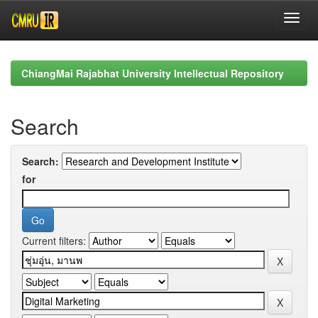
Skip
navigation
ChiangMai Rajabhat University Intellectual Repository
Search
Search:
for
Current filters: