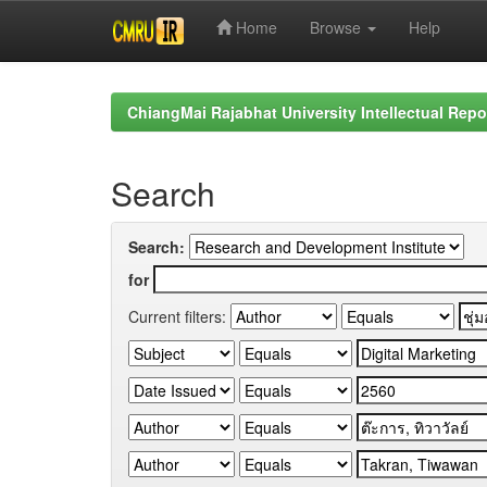
Home
Browse
Help
Skip
navigation
ChiangMai Rajabhat University Intellectual Repo
Search
Search:
for
Current filters: