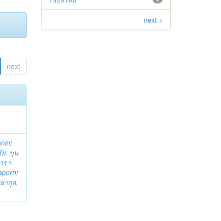
next >
next
anin
;
ย, บุษ
ารา
taporn
;
ิยากุล,