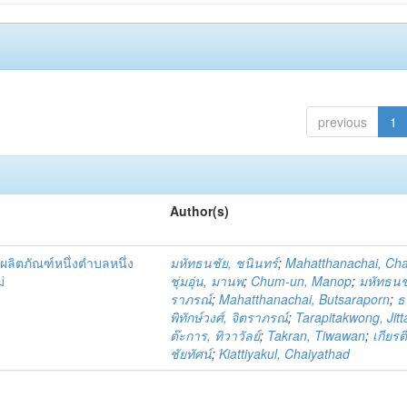
previous
1
Author(s)
ผลิตภัณฑ์หนึ่งตำบลหนึ่ง
มหัทธนชัย, ชนินทร์
;
Mahatthanachai, Ch
่
ชุ่มอุ่น, มานพ
;
Chum-un, Manop
;
มหัทธนชั
ราภรณ์
;
Mahatthanachai, Butsaraporn
;
ธ
พิทักษ์วงศ์, จิตราภรณ์
;
Tarapitakwong, Jit
ต๊ะการ, ทิวาวัลย์
;
Takran, Tiwawan
;
เกียรต
ชัยทัศน์
;
Kiattiyakul, Chaiyathad