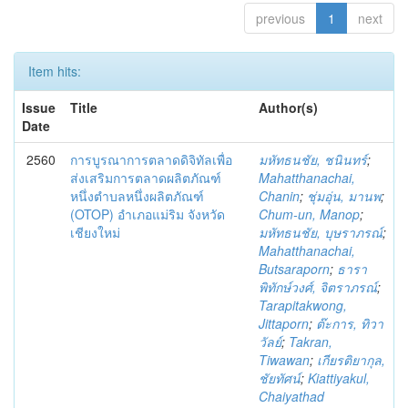
previous
1
next
Item hits:
Issue
Title
Author(s)
Date
2560
การบูรณาการตลาดดิจิทัลเพื่อ
มหัทธนชัย, ชนินทร์
;
ส่งเสริมการตลาดผลิตภัณฑ์
Mahatthanachai,
หนึ่งตำบลหนึ่งผลิตภัณฑ์
Chanin
;
ชุ่มอุ่น, มานพ
;
(OTOP) อำเภอแม่ริม จังหวัด
Chum-un, Manop
;
เชียงใหม่
มหัทธนชัย, บุษราภรณ์
;
Mahatthanachai,
Butsaraporn
;
ธารา
พิทักษ์วงศ์, จิตราภรณ์
;
Tarapitakwong,
Jittaporn
;
ต๊ะการ, ทิวา
วัลย์
;
Takran,
Tiwawan
;
เกียรติยากุล,
ชัยทัศน์
;
Kiattiyakul,
Chaiyathad