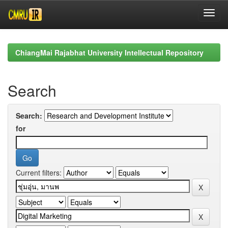
Skip
navigation
ChiangMai Rajabhat University Intellectual Repository
Search
Search:
for
Current filters: