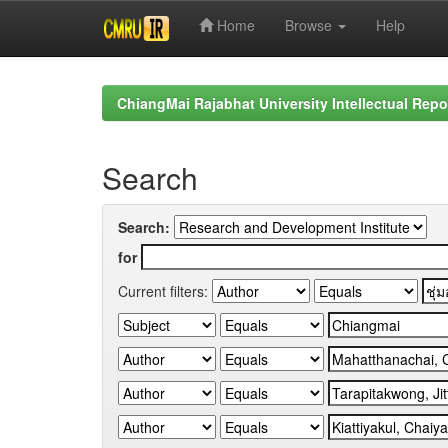
Home
Browse
Help
Skip
navigation
ChiangMai Rajabhat University Intellectual Repo
Search
Search:
for
Current filters: