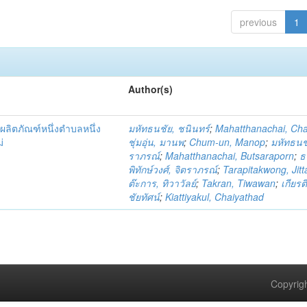
previous
1
Author(s)
ผลิตภัณฑ์หนึ่งตำบลหนึ่ง
มหัทธนชัย, ชนินทร์
;
Mahatthanachai, Ch
่
ชุ่มอุ่น, มานพ
;
Chum-un, Manop
;
มหัทธนชั
ราภรณ์
;
Mahatthanachai, Butsaraporn
;
ธ
พิทักษ์วงศ์, จิตราภรณ์
;
Tarapitakwong, Jit
ต๊ะการ, ทิวาวัลย์
;
Takran, Tiwawan
;
เกียรต
ชัยทัศน์
;
Kiattiyakul, Chaiyathad
Copyrigh