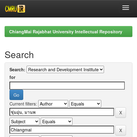
Skip
navigation
ChiangMai Rajabhat University Intellectual Repository
Search
Search:
for
Current filters: