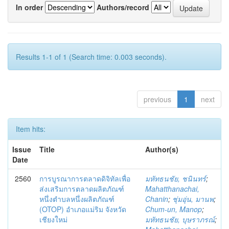
In order
Authors/record
Results 1-1 of 1 (Search time: 0.003 seconds).
previous
1
next
Item hits:
Issue
Title
Author(s)
Date
2560
การบูรณาการตลาดดิจิทัลเพื่อ
มหัทธนชัย, ชนินทร์
;
ส่งเสริมการตลาดผลิตภัณฑ์
Mahatthanachai,
หนึ่งตำบลหนึ่งผลิตภัณฑ์
Chanin
;
ชุ่มอุ่น, มานพ
;
(OTOP) อำเภอแม่ริม จังหวัด
Chum-un, Manop
;
เชียงใหม่
มหัทธนชัย, บุษราภรณ์
;