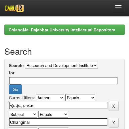
Skip
navigation
ChiangMai Rajabhat University Intellectual Repository
Search
Search:
for
Current filters: