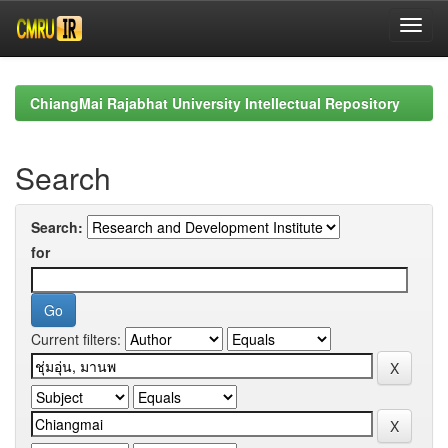
Skip
navigation
ChiangMai Rajabhat University Intellectual Repository
Search
Search:
for
Current filters: