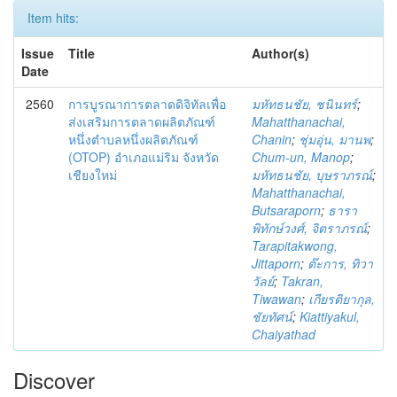
Item hits:
Issue
Title
Author(s)
Date
2560
การบูรณาการตลาดดิจิทัลเพื่อ
มหัทธนชัย, ชนินทร์
;
ส่งเสริมการตลาดผลิตภัณฑ์
Mahatthanachai,
หนึ่งตำบลหนึ่งผลิตภัณฑ์
Chanin
;
ชุ่มอุ่น, มานพ
;
(OTOP) อำเภอแม่ริม จังหวัด
Chum-un, Manop
;
เชียงใหม่
มหัทธนชัย, บุษราภรณ์
;
Mahatthanachai,
Butsaraporn
;
ธารา
พิทักษ์วงศ์, จิตราภรณ์
;
Tarapitakwong,
Jittaporn
;
ต๊ะการ, ทิวา
วัลย์
;
Takran,
Tiwawan
;
เกียรติยากุล,
ชัยทัศน์
;
Kiattiyakul,
Chaiyathad
Discover