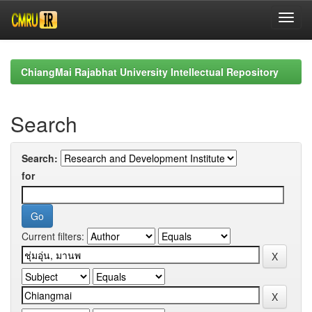
Skip
navigation
ChiangMai Rajabhat University Intellectual Repository
Search
Search:
for
Current filters: