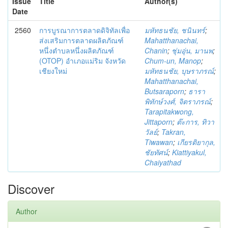
Issue
Title
Author(s)
Date
2560
การบูรณาการตลาดดิจิทัลเพื่อ
มหัทธนชัย, ชนินทร์
;
ส่งเสริมการตลาดผลิตภัณฑ์
Mahatthanachai,
หนึ่งตำบลหนึ่งผลิตภัณฑ์
Chanin
;
ชุ่มอุ่น, มานพ
;
(OTOP) อำเภอแม่ริม จังหวัด
Chum-un, Manop
;
เชียงใหม่
มหัทธนชัย, บุษราภรณ์
;
Mahatthanachai,
Butsaraporn
;
ธารา
พิทักษ์วงศ์, จิตราภรณ์
;
Tarapitakwong,
Jittaporn
;
ต๊ะการ, ทิวา
วัลย์
;
Takran,
Tiwawan
;
เกียรติยากุล,
ชัยทัศน์
;
Kiattiyakul,
Chaiyathad
Discover
Author