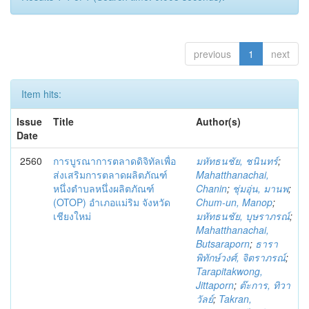
previous
1
next
Item hits:
Issue
Title
Author(s)
Date
2560
การบูรณาการตลาดดิจิทัลเพื่อ
มหัทธนชัย, ชนินทร์
;
ส่งเสริมการตลาดผลิตภัณฑ์
Mahatthanachai,
หนึ่งตำบลหนึ่งผลิตภัณฑ์
Chanin
;
ชุ่มอุ่น, มานพ
;
(OTOP) อำเภอแม่ริม จังหวัด
Chum-un, Manop
;
เชียงใหม่
มหัทธนชัย, บุษราภรณ์
;
Mahatthanachai,
Butsaraporn
;
ธารา
พิทักษ์วงศ์, จิตราภรณ์
;
Tarapitakwong,
Jittaporn
;
ต๊ะการ, ทิวา
วัลย์
;
Takran,