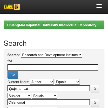
Skip
navigation
ChiangMai Rajabhat University Intellectual Repository
Search
Search:
for
Current filters: