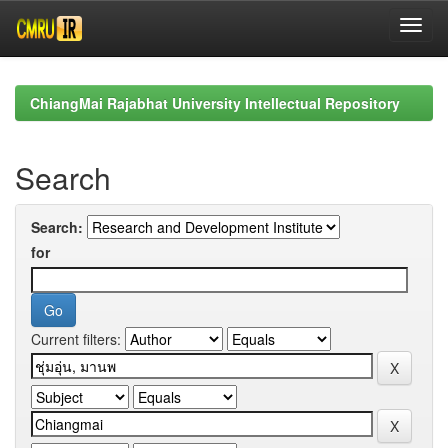
Skip
navigation
ChiangMai Rajabhat University Intellectual Repository
Search
Search:
for
Current filters: