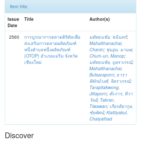
Item hits:
Issue
Title
Author(s)
Date
2560
การบูรณาการตลาดดิจิทัลเพื่อ
มหัทธนชัย, ชนินทร์
;
ส่งเสริมการตลาดผลิตภัณฑ์
Mahatthanachai,
หนึ่งตำบลหนึ่งผลิตภัณฑ์
Chanin
;
ชุ่มอุ่น, มานพ
;
(OTOP) อำเภอแม่ริม จังหวัด
Chum-un, Manop
;
เชียงใหม่
มหัทธนชัย, บุษราภรณ์
;
Mahatthanachai,
Butsaraporn
;
ธารา
พิทักษ์วงศ์, จิตราภรณ์
;
Tarapitakwong,
Jittaporn
;
ต๊ะการ, ทิวา
วัลย์
;
Takran,
Tiwawan
;
เกียรติยากุล,
ชัยทัศน์
;
Kiattiyakul,
Chaiyathad
Discover