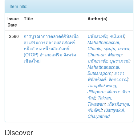
Item hits:
Issue
Title
Author(s)
Date
2560
การบูรณาการตลาดดิจิทัลเพื่อ
มหัทธนชัย, ชนินทร์
;
ส่งเสริมการตลาดผลิตภัณฑ์
Mahatthanachai,
หนึ่งตำบลหนึ่งผลิตภัณฑ์
Chanin
;
ชุ่มอุ่น, มานพ
;
(OTOP) อำเภอแม่ริม จังหวัด
Chum-un, Manop
;
เชียงใหม่
มหัทธนชัย, บุษราภรณ์
;
Mahatthanachai,
Butsaraporn
;
ธารา
พิทักษ์วงศ์, จิตราภรณ์
;
Tarapitakwong,
Jittaporn
;
ต๊ะการ, ทิวา
วัลย์
;
Takran,
Tiwawan
;
เกียรติยากุล,
ชัยทัศน์
;
Kiattiyakul,
Chaiyathad
Discover