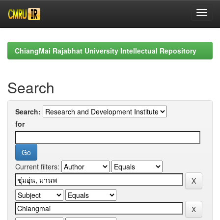
Skip
navigation
ChiangMai Rajabhat University Intellectual Repository
Search
Search:
for
Current filters: