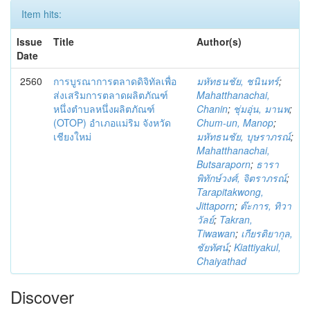
Item hits:
Issue
Title
Author(s)
Date
2560
การบูรณาการตลาดดิจิทัลเพื่อ
มหัทธนชัย, ชนินทร์
;
ส่งเสริมการตลาดผลิตภัณฑ์
Mahatthanachai,
หนึ่งตำบลหนึ่งผลิตภัณฑ์
Chanin
;
ชุ่มอุ่น, มานพ
;
(OTOP) อำเภอแม่ริม จังหวัด
Chum-un, Manop
;
เชียงใหม่
มหัทธนชัย, บุษราภรณ์
;
Mahatthanachai,
Butsaraporn
;
ธารา
พิทักษ์วงศ์, จิตราภรณ์
;
Tarapitakwong,
Jittaporn
;
ต๊ะการ, ทิวา
วัลย์
;
Takran,
Tiwawan
;
เกียรติยากุล,
ชัยทัศน์
;
Kiattiyakul,
Chaiyathad
Discover