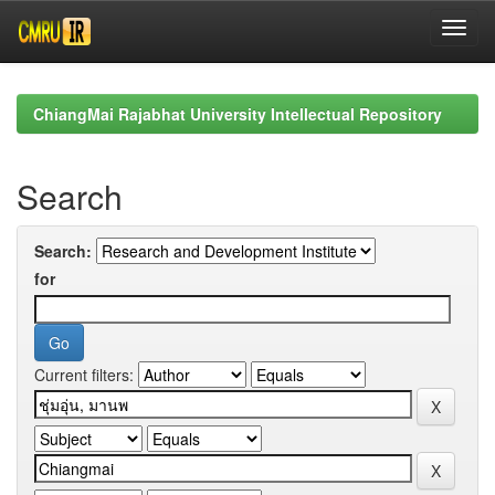
Skip
navigation
ChiangMai Rajabhat University Intellectual Repository
Search
Search:
for
Current filters: