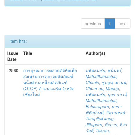
previous
1
next
Item hits:
Issue
Title
Author(s)
Date
2560
การบูรณาการตลาดดิจิทัลเพื่อ
มหัทธนชัย, ชนินทร์
;
ส่งเสริมการตลาดผลิตภัณฑ์
Mahatthanachai,
หนึ่งตำบลหนึ่งผลิตภัณฑ์
Chanin
;
ชุ่มอุ่น, มานพ
;
(OTOP) อำเภอแม่ริม จังหวัด
Chum-un, Manop
;
เชียงใหม่
มหัทธนชัย, บุษราภรณ์
;
Mahatthanachai,
Butsaraporn
;
ธารา
พิทักษ์วงศ์, จิตราภรณ์
;
Tarapitakwong,
Jittaporn
;
ต๊ะการ, ทิวา
วัลย์
;
Takran,