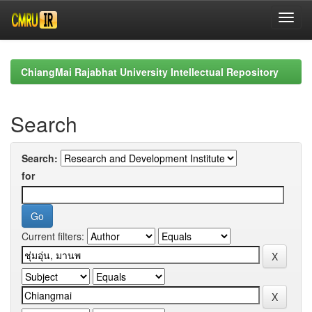
Skip
navigation
ChiangMai Rajabhat University Intellectual Repository
Search
Search:
for
Current filters: