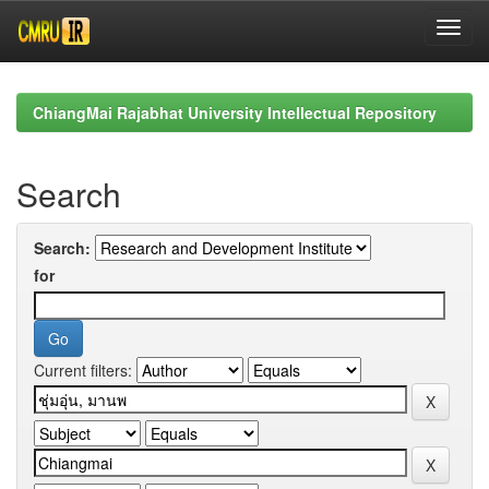
Skip
navigation
ChiangMai Rajabhat University Intellectual Repository
Search
Search:
for
Current filters: