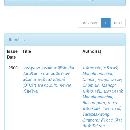
previous
1
next
Item hits:
Issue
Title
Author(s)
Date
2560
การบูรณาการตลาดดิจิทัลเพื่อ
มหัทธนชัย, ชนินทร์
;
ส่งเสริมการตลาดผลิตภัณฑ์
Mahatthanachai,
หนึ่งตำบลหนึ่งผลิตภัณฑ์
Chanin
;
ชุ่มอุ่น, มานพ
;
(OTOP) อำเภอแม่ริม จังหวัด
Chum-un, Manop
;
เชียงใหม่
มหัทธนชัย, บุษราภรณ์
;
Mahatthanachai,
Butsaraporn
;
ธารา
พิทักษ์วงศ์, จิตราภรณ์
;
Tarapitakwong,
Jittaporn
;
ต๊ะการ, ทิวา
วัลย์
;
Takran,