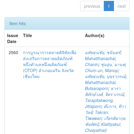
previous
1
next
Item hits:
Issue
Title
Author(s)
Date
2560
การบูรณาการตลาดดิจิทัลเพื่อ
มหัทธนชัย, ชนินทร์
;
ส่งเสริมการตลาดผลิตภัณฑ์
Mahatthanachai,
หนึ่งตำบลหนึ่งผลิตภัณฑ์
Chanin
;
ชุ่มอุ่น, มานพ
;
(OTOP) อำเภอแม่ริม จังหวัด
Chum-un, Manop
;
เชียงใหม่
มหัทธนชัย, บุษราภรณ์
;
Mahatthanachai,
Butsaraporn
;
ธารา
พิทักษ์วงศ์, จิตราภรณ์
;
Tarapitakwong,
Jittaporn
;
ต๊ะการ, ทิวา
วัลย์
;
Takran,
Tiwawan
;
เกียรติยากุล,
ชัยทัศน์
;
Kiattiyakul,
Chaiyathad