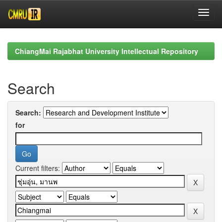
Skip
navigation
ChiangMai Rajabhat University Intellectual Repository
Search
Search:
for
Current filters: