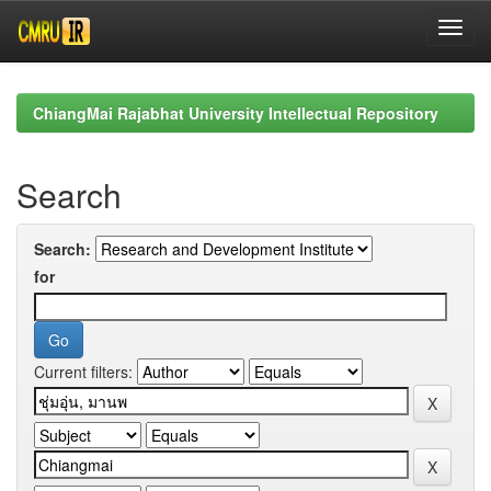
Skip
navigation
ChiangMai Rajabhat University Intellectual Repository
Search
Search:
for
Current filters: