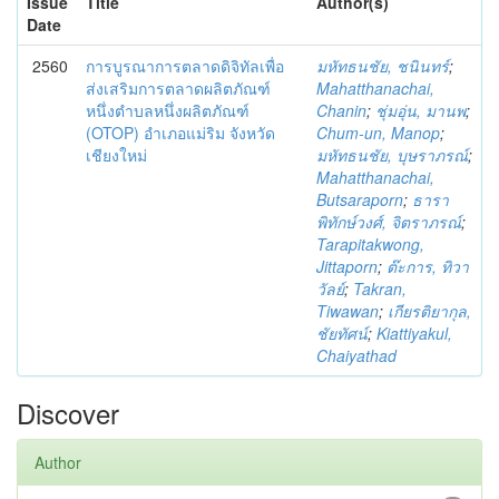
Issue
Title
Author(s)
Date
2560
การบูรณาการตลาดดิจิทัลเพื่อ
มหัทธนชัย, ชนินทร์
;
ส่งเสริมการตลาดผลิตภัณฑ์
Mahatthanachai,
หนึ่งตำบลหนึ่งผลิตภัณฑ์
Chanin
;
ชุ่มอุ่น, มานพ
;
(OTOP) อำเภอแม่ริม จังหวัด
Chum-un, Manop
;
เชียงใหม่
มหัทธนชัย, บุษราภรณ์
;
Mahatthanachai,
Butsaraporn
;
ธารา
พิทักษ์วงศ์, จิตราภรณ์
;
Tarapitakwong,
Jittaporn
;
ต๊ะการ, ทิวา
วัลย์
;
Takran,
Tiwawan
;
เกียรติยากุล,
ชัยทัศน์
;
Kiattiyakul,
Chaiyathad
Discover
Author