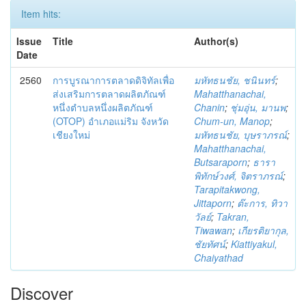
Item hits:
Issue
Title
Author(s)
Date
2560
การบูรณาการตลาดดิจิทัลเพื่อ
มหัทธนชัย, ชนินทร์
;
ส่งเสริมการตลาดผลิตภัณฑ์
Mahatthanachai,
หนึ่งตำบลหนึ่งผลิตภัณฑ์
Chanin
;
ชุ่มอุ่น, มานพ
;
(OTOP) อำเภอแม่ริม จังหวัด
Chum-un, Manop
;
เชียงใหม่
มหัทธนชัย, บุษราภรณ์
;
Mahatthanachai,
Butsaraporn
;
ธารา
พิทักษ์วงศ์, จิตราภรณ์
;
Tarapitakwong,
Jittaporn
;
ต๊ะการ, ทิวา
วัลย์
;
Takran,
Tiwawan
;
เกียรติยากุล,
ชัยทัศน์
;
Kiattiyakul,
Chaiyathad
Discover