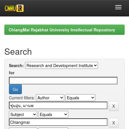
Skip
navigation
ChiangMai Rajabhat University Intellectual Repository
Search
Search:
for
Current filters: