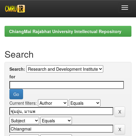
Skip
navigation
ChiangMai Rajabhat University Intellectual Repository
Search
Search:
for
Current filters: