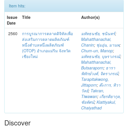
Item hits:
Issue
Title
Author(s)
Date
2560
การบูรณาการตลาดดิจิทัลเพื่อ
มหัทธนชัย, ชนินทร์
;
ส่งเสริมการตลาดผลิตภัณฑ์
Mahatthanachai,
หนึ่งตำบลหนึ่งผลิตภัณฑ์
Chanin
;
ชุ่มอุ่น, มานพ
;
(OTOP) อำเภอแม่ริม จังหวัด
Chum-un, Manop
;
เชียงใหม่
มหัทธนชัย, บุษราภรณ์
;
Mahatthanachai,
Butsaraporn
;
ธารา
พิทักษ์วงศ์, จิตราภรณ์
;
Tarapitakwong,
Jittaporn
;
ต๊ะการ, ทิวา
วัลย์
;
Takran,
Tiwawan
;
เกียรติยากุล,
ชัยทัศน์
;
Kiattiyakul,
Chaiyathad
Discover