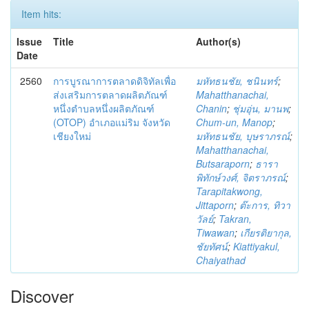
Item hits:
Issue
Title
Author(s)
Date
2560
การบูรณาการตลาดดิจิทัลเพื่อ
มหัทธนชัย, ชนินทร์
;
ส่งเสริมการตลาดผลิตภัณฑ์
Mahatthanachai,
หนึ่งตำบลหนึ่งผลิตภัณฑ์
Chanin
;
ชุ่มอุ่น, มานพ
;
(OTOP) อำเภอแม่ริม จังหวัด
Chum-un, Manop
;
เชียงใหม่
มหัทธนชัย, บุษราภรณ์
;
Mahatthanachai,
Butsaraporn
;
ธารา
พิทักษ์วงศ์, จิตราภรณ์
;
Tarapitakwong,
Jittaporn
;
ต๊ะการ, ทิวา
วัลย์
;
Takran,
Tiwawan
;
เกียรติยากุล,
ชัยทัศน์
;
Kiattiyakul,
Chaiyathad
Discover