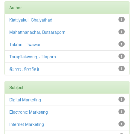
Author
Kiattiyakul, Chaiyathad
1
Mahatthanachai, Butsaraporn
1
Takran, Tiwawan
1
Tarapitakwong, Jittaporn
1
ต๊ะการ, ทิวาวัลย์
1
Subject
Digital Marketing
1
Electronic Marketing
1
Internet Marketing
1