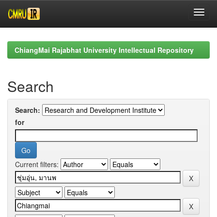
Skip
navigation
ChiangMai Rajabhat University Intellectual Repository
Search
Search:
for
Current filters: