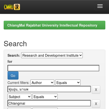
Skip
navigation
ChiangMai Rajabhat University Intellectual Repository
Search
Search:
for
Current filters: