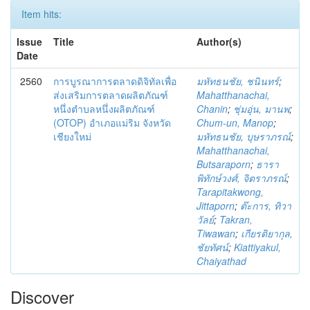
Item hits:
Issue
Title
Author(s)
Date
2560
การบูรณาการตลาดดิจิทัลเพื่อ
มหัทธนชัย, ชนินทร์
;
ส่งเสริมการตลาดผลิตภัณฑ์
Mahatthanachai,
หนึ่งตำบลหนึ่งผลิตภัณฑ์
Chanin
;
ชุ่มอุ่น, มานพ
;
(OTOP) อำเภอแม่ริม จังหวัด
Chum-un, Manop
;
เชียงใหม่
มหัทธนชัย, บุษราภรณ์
;
Mahatthanachai,
Butsaraporn
;
ธารา
พิทักษ์วงศ์, จิตราภรณ์
;
Tarapitakwong,
Jittaporn
;
ต๊ะการ, ทิวา
วัลย์
;
Takran,
Tiwawan
;
เกียรติยากุล,
ชัยทัศน์
;
Kiattiyakul,
Chaiyathad
Discover