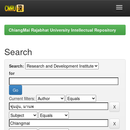
Skip
navigation
ChiangMai Rajabhat University Intellectual Repository
Search
Search:
for
Current filters: