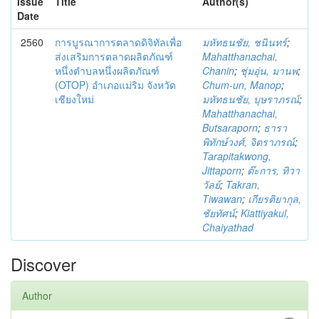
Issue
Title
Author(s)
Date
2560
การบูรณาการตลาดดิจิทัลเพื่อ
มหัทธนชัย, ชนินทร์
;
ส่งเสริมการตลาดผลิตภัณฑ์
Mahatthanachai,
หนึ่งตำบลหนึ่งผลิตภัณฑ์
Chanin
;
ชุ่มอุ่น, มานพ
;
(OTOP) อำเภอแม่ริม จังหวัด
Chum-un, Manop
;
เชียงใหม่
มหัทธนชัย, บุษราภรณ์
;
Mahatthanachai,
Butsaraporn
;
ธารา
พิทักษ์วงศ์, จิตราภรณ์
;
Tarapitakwong,
Jittaporn
;
ต๊ะการ, ทิวา
วัลย์
;
Takran,
Tiwawan
;
เกียรติยากุล,
ชัยทัศน์
;
Kiattiyakul,
Chaiyathad
Discover
Author