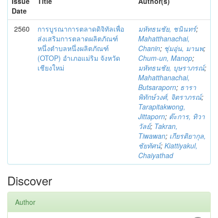
Issue
Title
Author(s)
Date
2560
การบูรณาการตลาดดิจิทัลเพื่อ
มหัทธนชัย, ชนินทร์
;
ส่งเสริมการตลาดผลิตภัณฑ์
Mahatthanachai,
หนึ่งตำบลหนึ่งผลิตภัณฑ์
Chanin
;
ชุ่มอุ่น, มานพ
;
(OTOP) อำเภอแม่ริม จังหวัด
Chum-un, Manop
;
เชียงใหม่
มหัทธนชัย, บุษราภรณ์
;
Mahatthanachai,
Butsaraporn
;
ธารา
พิทักษ์วงศ์, จิตราภรณ์
;
Tarapitakwong,
Jittaporn
;
ต๊ะการ, ทิวา
วัลย์
;
Takran,
Tiwawan
;
เกียรติยากุล,
ชัยทัศน์
;
Kiattiyakul,
Chaiyathad
Discover
Author