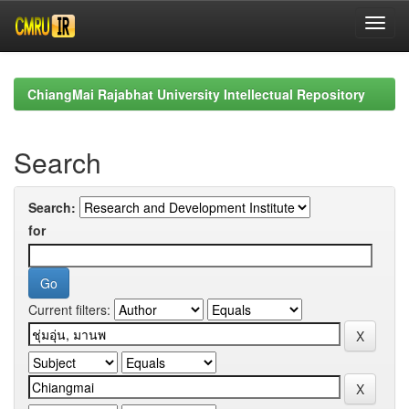
Skip
navigation
ChiangMai Rajabhat University Intellectual Repository
Search
Search:
for
Current filters: