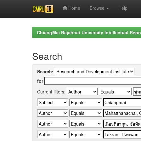
Home
Browse
Help
Skip
navigation
ChiangMai Rajabhat University Intellectual Repo
Search
Search:
for
Current filters: