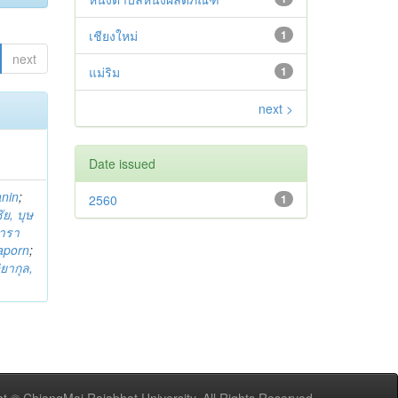
เชียงใหม่
1
next
แม่ริม
1
next >
Date issued
anin
;
2560
1
ย, บุษ
ารา
taporn
;
ิยากุล,