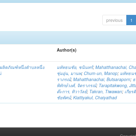
previous
1
Author(s)
ผลิตภัณฑ์หนึ่งตำบลหนึ่ง
มหัทธนชัย, ชนินทร์
;
Mahatthanachai, Ch
่
ชุ่มอุ่น, มานพ
;
Chum-un, Manop
;
มหัทธนชั
ราภรณ์
;
Mahatthanachai, Butsaraporn
;
ธ
พิทักษ์วงศ์, จิตราภรณ์
;
Tarapitakwong, Jit
ต๊ะการ, ทิวาวัลย์
;
Takran, Tiwawan
;
เกียรต
ชัยทัศน์
;
Kiattiyakul, Chaiyathad