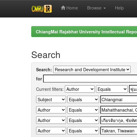
Home
Browse
Help
Skip
navigation
ChiangMai Rajabhat University Intellectual Repo
Search
Search:
for
Current filters: