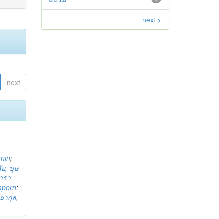
next >
next
anin
;
ย, บุษ
ารา
taporn
;
ิยากุล,