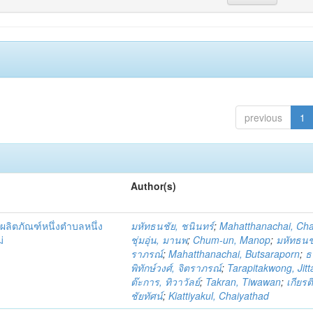
previous
1
Author(s)
ผลิตภัณฑ์หนึ่งตำบลหนึ่ง
มหัทธนชัย, ชนินทร์
;
Mahatthanachai, Ch
่
ชุ่มอุ่น, มานพ
;
Chum-un, Manop
;
มหัทธนชั
ราภรณ์
;
Mahatthanachai, Butsaraporn
;
ธ
พิทักษ์วงศ์, จิตราภรณ์
;
Tarapitakwong, Jit
ต๊ะการ, ทิวาวัลย์
;
Takran, Tiwawan
;
เกียรต
ชัยทัศน์
;
Kiattiyakul, Chaiyathad