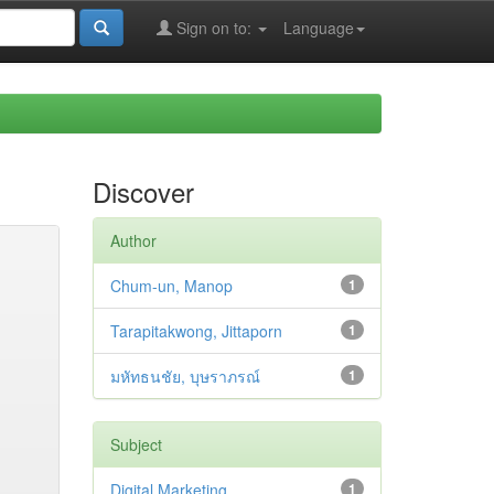
Sign on to:
Language
Discover
Author
Chum-un, Manop
1
Tarapitakwong, Jittaporn
1
มหัทธนชัย, บุษราภรณ์
1
Subject
Digital Marketing
1