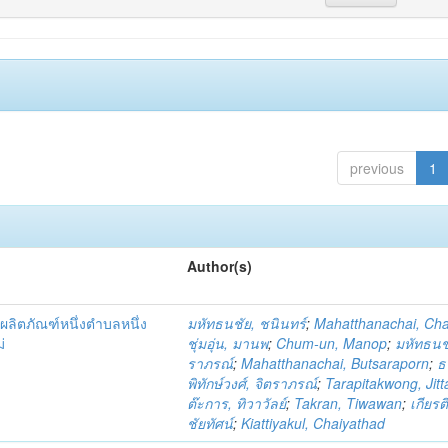
previous
1
Author(s)
ผลิตภัณฑ์หนึ่งตำบลหนึ่ง
มหัทธนชัย, ชนินทร์
;
Mahatthanachai, Ch
่
ชุ่มอุ่น, มานพ
;
Chum-un, Manop
;
มหัทธนชั
ราภรณ์
;
Mahatthanachai, Butsaraporn
;
ธ
พิทักษ์วงศ์, จิตราภรณ์
;
Tarapitakwong, Jit
ต๊ะการ, ทิวาวัลย์
;
Takran, Tiwawan
;
เกียรต
ชัยทัศน์
;
Kiattiyakul, Chaiyathad