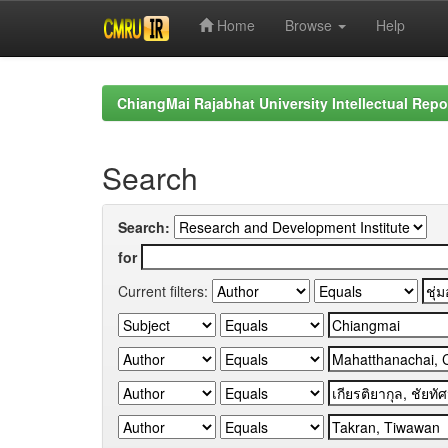
Home
Browse
Help
Skip
navigation
ChiangMai Rajabhat University Intellectual Repo
Search
Search:
for
Current filters: