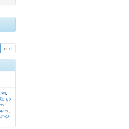
next
anin
;
ย, บุษ
ารา
taporn
;
ิยากุล,