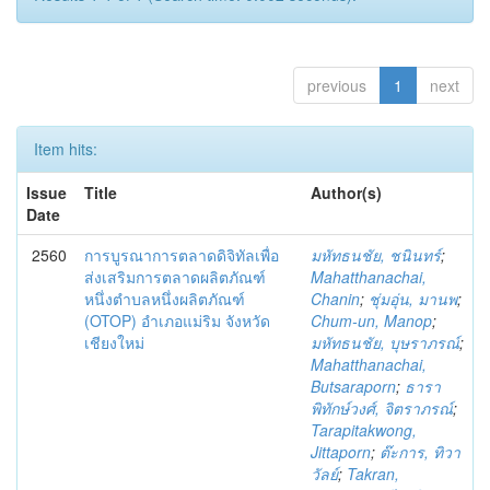
previous
1
next
Item hits:
Issue
Title
Author(s)
Date
2560
การบูรณาการตลาดดิจิทัลเพื่อ
มหัทธนชัย, ชนินทร์
;
ส่งเสริมการตลาดผลิตภัณฑ์
Mahatthanachai,
หนึ่งตำบลหนึ่งผลิตภัณฑ์
Chanin
;
ชุ่มอุ่น, มานพ
;
(OTOP) อำเภอแม่ริม จังหวัด
Chum-un, Manop
;
เชียงใหม่
มหัทธนชัย, บุษราภรณ์
;
Mahatthanachai,
Butsaraporn
;
ธารา
พิทักษ์วงศ์, จิตราภรณ์
;
Tarapitakwong,
Jittaporn
;
ต๊ะการ, ทิวา
วัลย์
;
Takran,