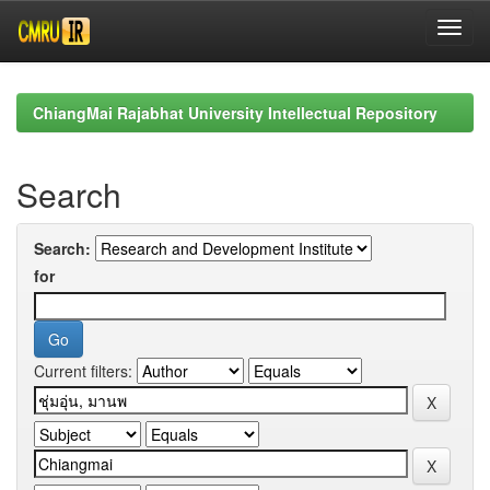
Skip
navigation
ChiangMai Rajabhat University Intellectual Repository
Search
Search:
for
Current filters: