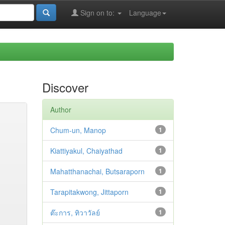
Sign on to:
Language
Discover
Author
Chum-un, Manop
1
Kiattiyakul, Chaiyathad
1
Mahatthanachai, Butsaraporn
1
Tarapitakwong, Jittaporn
1
ต๊ะการ, ทิวาวัลย์
1