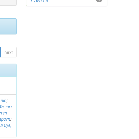
next
anin
;
ย, บุษ
ารา
taporn
;
ิยากุล,