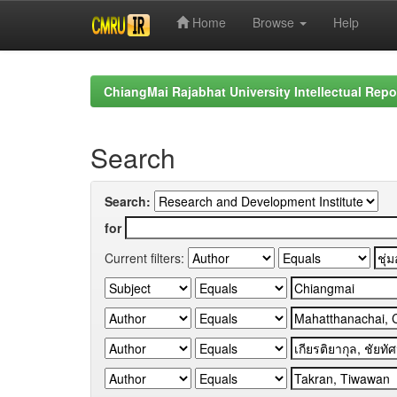
Home
Browse
Help
Skip
navigation
ChiangMai Rajabhat University Intellectual Repo
Search
Search:
for
Current filters: