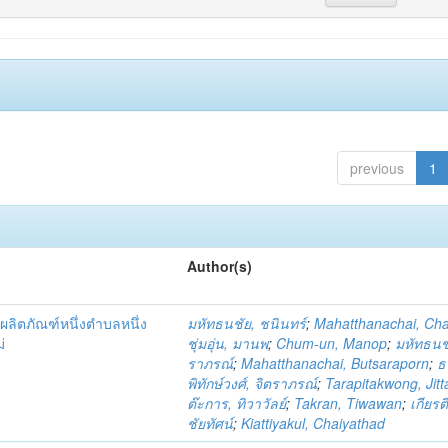
previous
1
Author(s)
ผลิตภัณฑ์หนึ่งตำบลหนึ่ง
มหัทธนชัย, ชนินทร์
;
Mahatthanachai, Ch
่
ชุ่มอุ่น, มานพ
;
Chum-un, Manop
;
มหัทธนชั
ราภรณ์
;
Mahatthanachai, Butsaraporn
;
ธ
พิทักษ์วงศ์, จิตราภรณ์
;
Tarapitakwong, Jit
ต๊ะการ, ทิวาวัลย์
;
Takran, Tiwawan
;
เกียรต
ชัยทัศน์
;
Kiattiyakul, Chaiyathad