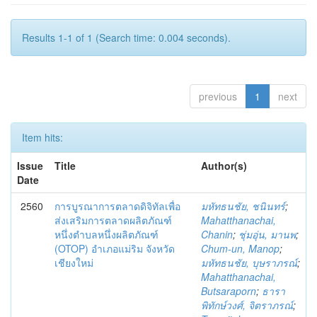
Results 1-1 of 1 (Search time: 0.004 seconds).
previous
1
next
Item hits:
Issue
Title
Author(s)
Date
2560
การบูรณาการตลาดดิจิทัลเพื่อ
มหัทธนชัย, ชนินทร์
;
ส่งเสริมการตลาดผลิตภัณฑ์
Mahatthanachai,
หนึ่งตำบลหนึ่งผลิตภัณฑ์
Chanin
;
ชุ่มอุ่น, มานพ
;
(OTOP) อำเภอแม่ริม จังหวัด
Chum-un, Manop
;
เชียงใหม่
มหัทธนชัย, บุษราภรณ์
;
Mahatthanachai,
Butsaraporn
;
ธารา
พิทักษ์วงศ์, จิตราภรณ์
;