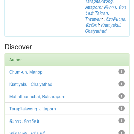
Tarapitakwong,
Jittaporn
;
ต๊ะการ, ทิวา
วัลย์
;
Takran,
Tiwawan
;
เกียรติยากุล,
ชัยทัศน์
;
Kiattiyakul,
Chaiyathad
Discover
Author
Chum-un, Manop
1
Kiattiyakul, Chaiyathad
1
Mahatthanachai, Butsaraporn
1
Tarapitakwong, Jittaporn
1
ต๊ะการ, ทิวาวัลย์
1
มหัทธนชัย, ชนินทร์
1