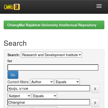
Skip
navigation
ChiangMai Rajabhat University Intellectual Repository
Search
Search:
for
Current filters: