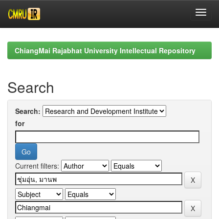
Skip
navigation
ChiangMai Rajabhat University Intellectual Repository
Search
Search:
for
Current filters: