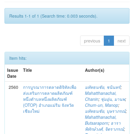
Results 1-1 of 1 (Search time: 0.003 seconds).
previous
1
next
Item hits:
Issue
Title
Author(s)
Date
2560
การบูรณาการตลาดดิจิทัลเพื่อ
มหัทธนชัย, ชนินทร์
;
ส่งเสริมการตลาดผลิตภัณฑ์
Mahatthanachai,
หนึ่งตำบลหนึ่งผลิตภัณฑ์
Chanin
;
ชุ่มอุ่น, มานพ
;
(OTOP) อำเภอแม่ริม จังหวัด
Chum-un, Manop
;
เชียงใหม่
มหัทธนชัย, บุษราภรณ์
;
Mahatthanachai,
Butsaraporn
;
ธารา
พิทักษ์วงศ์, จิตราภรณ์
;