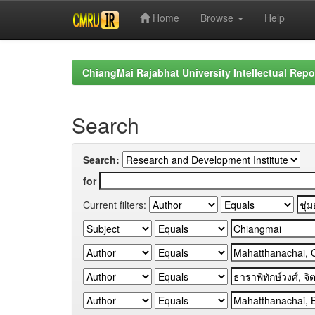
Home
Browse
Help
Skip
navigation
ChiangMai Rajabhat University Intellectual Repo
Search
Search:
for
Current filters: