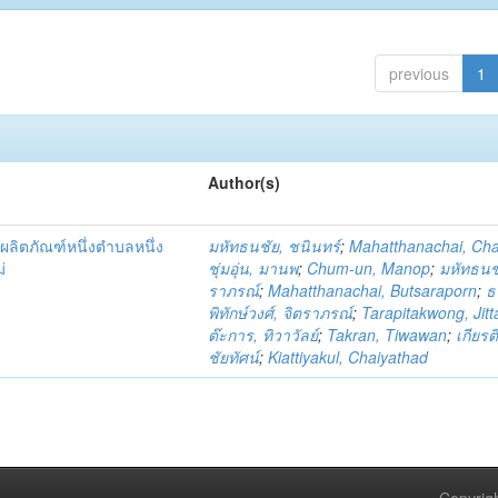
previous
1
Author(s)
ผลิตภัณฑ์หนึ่งตำบลหนึ่ง
มหัทธนชัย, ชนินทร์
;
Mahatthanachai, Ch
่
ชุ่มอุ่น, มานพ
;
Chum-un, Manop
;
มหัทธนชั
ราภรณ์
;
Mahatthanachai, Butsaraporn
;
ธ
พิทักษ์วงศ์, จิตราภรณ์
;
Tarapitakwong, Jit
ต๊ะการ, ทิวาวัลย์
;
Takran, Tiwawan
;
เกียรต
ชัยทัศน์
;
Kiattiyakul, Chaiyathad