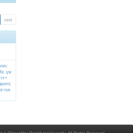
next
anin
;
ย, บุษ
ารา
taporn
;
ิยากุล,