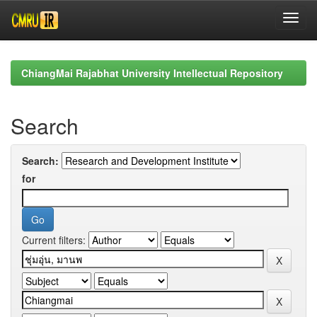
Skip
navigation
ChiangMai Rajabhat University Intellectual Repository
Search
Search:
for
Current filters: