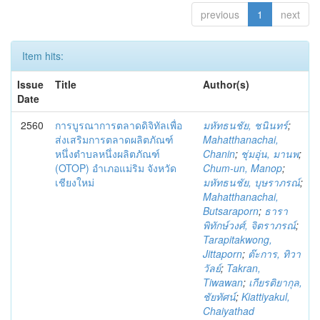
previous
1
next
Item hits:
Issue
Title
Author(s)
Date
2560
การบูรณาการตลาดดิจิทัลเพื่อ
มหัทธนชัย, ชนินทร์
;
ส่งเสริมการตลาดผลิตภัณฑ์
Mahatthanachai,
หนึ่งตำบลหนึ่งผลิตภัณฑ์
Chanin
;
ชุ่มอุ่น, มานพ
;
(OTOP) อำเภอแม่ริม จังหวัด
Chum-un, Manop
;
เชียงใหม่
มหัทธนชัย, บุษราภรณ์
;
Mahatthanachai,
Butsaraporn
;
ธารา
พิทักษ์วงศ์, จิตราภรณ์
;
Tarapitakwong,
Jittaporn
;
ต๊ะการ, ทิวา
วัลย์
;
Takran,
Tiwawan
;
เกียรติยากุล,
ชัยทัศน์
;
Kiattiyakul,
Chaiyathad