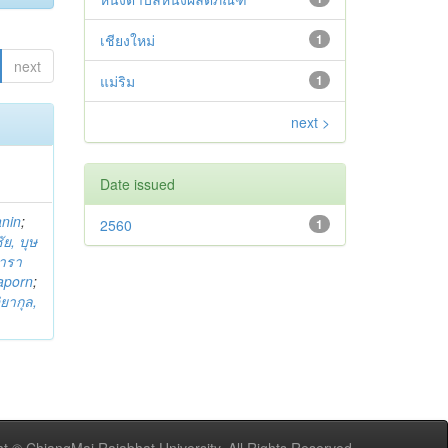
เชียงใหม่
1
next
แม่ริม
1
next >
Date issued
anin
;
2560
1
ย, บุษ
ารา
taporn
;
ิยากุล,