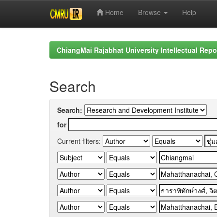
Home
Browse
Help
Skip
navigation
ChiangMai Rajabhat University Intellectual Repo
Search
Search:
for
Current filters: