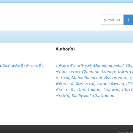
previous
1
Author(s)
ผลิตภัณฑ์หนึ่งตำบลหนึ่ง
มหัทธนชัย, ชนินทร์
;
Mahatthanachai, Ch
่
ชุ่มอุ่น, มานพ
;
Chum-un, Manop
;
มหัทธนชั
ราภรณ์
;
Mahatthanachai, Butsaraporn
;
ธ
พิทักษ์วงศ์, จิตราภรณ์
;
Tarapitakwong, Jit
ต๊ะการ, ทิวาวัลย์
;
Takran, Tiwawan
;
เกียรต
ชัยทัศน์
;
Kiattiyakul, Chaiyathad