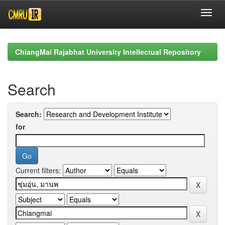
Skip
navigation
ChiangMai Rajabhat University Intellectual Repository
Search
Search:
for
Current filters: