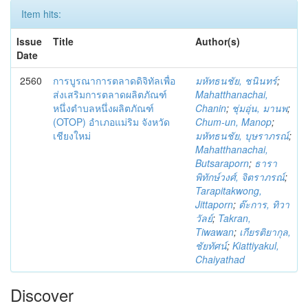
Item hits:
Issue
Title
Author(s)
Date
2560
การบูรณาการตลาดดิจิทัลเพื่อ
มหัทธนชัย, ชนินทร์
;
ส่งเสริมการตลาดผลิตภัณฑ์
Mahatthanachai,
หนึ่งตำบลหนึ่งผลิตภัณฑ์
Chanin
;
ชุ่มอุ่น, มานพ
;
(OTOP) อำเภอแม่ริม จังหวัด
Chum-un, Manop
;
เชียงใหม่
มหัทธนชัย, บุษราภรณ์
;
Mahatthanachai,
Butsaraporn
;
ธารา
พิทักษ์วงศ์, จิตราภรณ์
;
Tarapitakwong,
Jittaporn
;
ต๊ะการ, ทิวา
วัลย์
;
Takran,
Tiwawan
;
เกียรติยากุล,
ชัยทัศน์
;
Kiattiyakul,
Chaiyathad
Discover