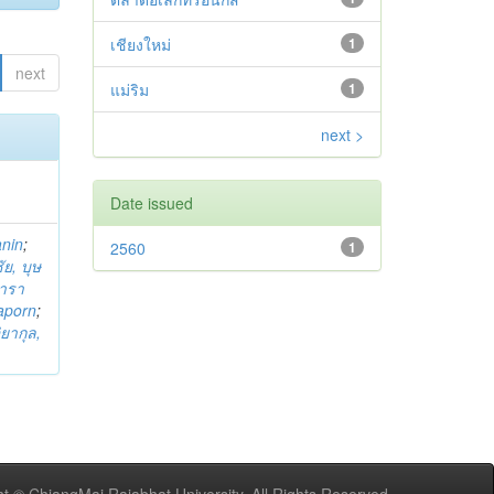
เชียงใหม่
1
next
แม่ริม
1
next >
Date issued
anin
;
2560
1
ย, บุษ
ารา
taporn
;
ิยากุล,