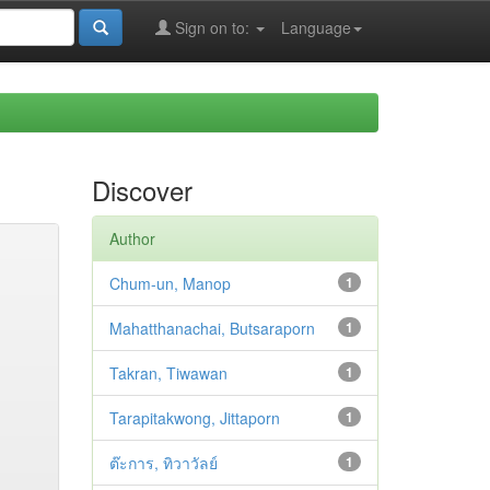
Sign on to:
Language
Discover
Author
Chum-un, Manop
1
Mahatthanachai, Butsaraporn
1
Takran, Tiwawan
1
Tarapitakwong, Jittaporn
1
ต๊ะการ, ทิวาวัลย์
1