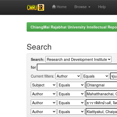
Home
Browse
Help
Skip
navigation
ChiangMai Rajabhat University Intellectual Repo
Search
Search:
for
Current filters: