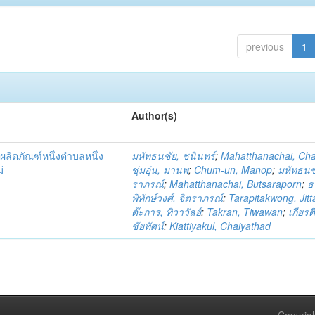
previous
1
Author(s)
ผลิตภัณฑ์หนึ่งตำบลหนึ่ง
มหัทธนชัย, ชนินทร์
;
Mahatthanachai, Ch
่
ชุ่มอุ่น, มานพ
;
Chum-un, Manop
;
มหัทธนชั
ราภรณ์
;
Mahatthanachai, Butsaraporn
;
ธ
พิทักษ์วงศ์, จิตราภรณ์
;
Tarapitakwong, Jit
ต๊ะการ, ทิวาวัลย์
;
Takran, Tiwawan
;
เกียรต
ชัยทัศน์
;
Kiattiyakul, Chaiyathad