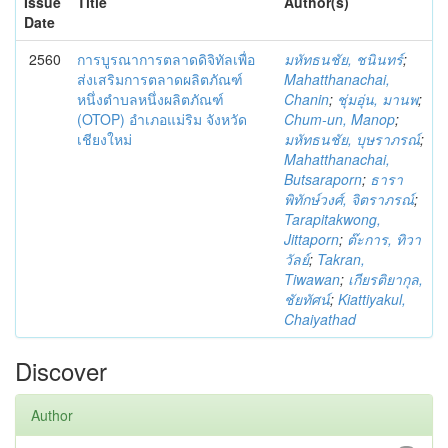
Issue
Title
Author(s)
Date
2560
การบูรณาการตลาดดิจิทัลเพื่อ
มหัทธนชัย, ชนินทร์
;
ส่งเสริมการตลาดผลิตภัณฑ์
Mahatthanachai,
หนึ่งตำบลหนึ่งผลิตภัณฑ์
Chanin
;
ชุ่มอุ่น, มานพ
;
(OTOP) อำเภอแม่ริม จังหวัด
Chum-un, Manop
;
เชียงใหม่
มหัทธนชัย, บุษราภรณ์
;
Mahatthanachai,
Butsaraporn
;
ธารา
พิทักษ์วงศ์, จิตราภรณ์
;
Tarapitakwong,
Jittaporn
;
ต๊ะการ, ทิวา
วัลย์
;
Takran,
Tiwawan
;
เกียรติยากุล,
ชัยทัศน์
;
Kiattiyakul,
Chaiyathad
Discover
Author