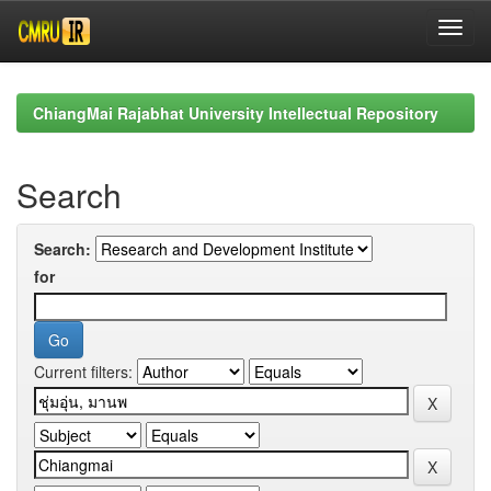
Skip
navigation
ChiangMai Rajabhat University Intellectual Repository
Search
Search:
for
Current filters: