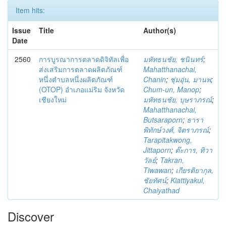
Item hits:
Issue
Title
Author(s)
Date
2560
การบูรณาการตลาดดิจิทัลเพื่อ
มหัทธนชัย, ชนินทร์
;
ส่งเสริมการตลาดผลิตภัณฑ์
Mahatthanachai,
หนึ่งตำบลหนึ่งผลิตภัณฑ์
Chanin
;
ชุ่มอุ่น, มานพ
;
(OTOP) อำเภอแม่ริม จังหวัด
Chum-un, Manop
;
เชียงใหม่
มหัทธนชัย, บุษราภรณ์
;
Mahatthanachai,
Butsaraporn
;
ธารา
พิทักษ์วงศ์, จิตราภรณ์
;
Tarapitakwong,
Jittaporn
;
ต๊ะการ, ทิวา
วัลย์
;
Takran,
Tiwawan
;
เกียรติยากุล,
ชัยทัศน์
;
Kiattiyakul,
Chaiyathad
Discover