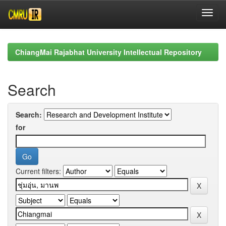
Skip
navigation
ChiangMai Rajabhat University Intellectual Repository
Search
Search:
for
Current filters: